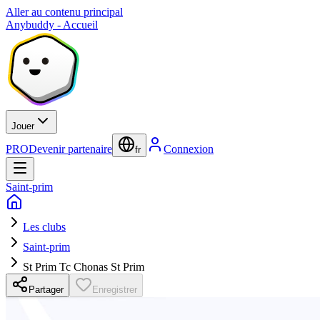
Aller au contenu principal
Anybuddy - Accueil
Jouer
PRO
Devenir partenaire
Connexion
fr
Saint-prim
Les clubs
Saint-prim
St Prim Tc Chonas St Prim
Partager
Enregistrer