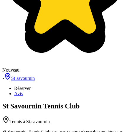
Nouveau
•
St-savournin
Réserver
Avis
St Savournin Tennis Club
Tennis
à St-savournin
St Savournin Tennis Club
n'est pas encore réservable en ligne sur