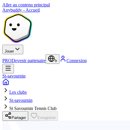
Aller au contenu principal
Anybuddy - Accueil
Jouer
PRO
Devenir partenaire
Connexion
fr
St-savournin
Les clubs
St-savournin
St Savournin Tennis Club
Partager
Enregistrer