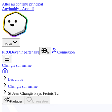
Aller au contenu principal
Anybuddy - Accueil
Jouer
PRO
Devenir partenaire
Connexion
fr
Changis sur marne
Les clubs
Changis sur marne
St Jean Changis Pays Fertois Tc
Partager
Enregistrer