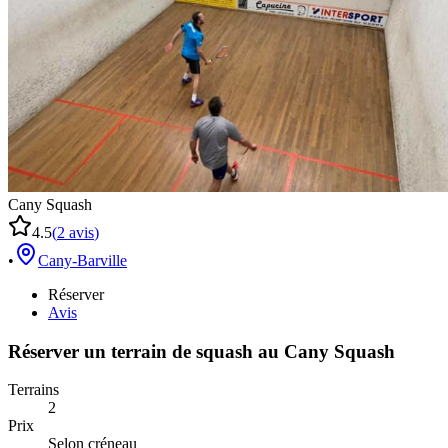
Cany Squash
4.5
(
2
avis
)
•
Cany-Barville
Réserver
Avis
Réserver un terrain de
squash
au
Cany Squash
Terrains
2
Prix
Selon créneau