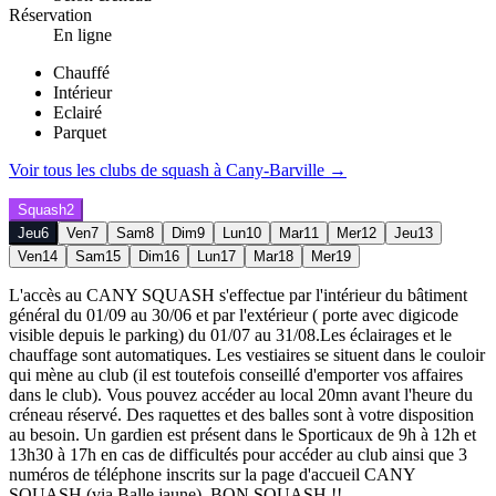
Réservation
En ligne
Chauffé
Intérieur
Eclairé
Parquet
Voir tous les clubs de
squash
à
Cany-Barville
→
Squash
2
Jeu
6
Ven
7
Sam
8
Dim
9
Lun
10
Mar
11
Mer
12
Jeu
13
Ven
14
Sam
15
Dim
16
Lun
17
Mar
18
Mer
19
L'accès au CANY SQUASH s'effectue par l'intérieur du bâtiment
général du 01/09 au 30/06 et par l'extérieur ( porte avec digicode
visible depuis le parking) du 01/07 au 31/08.Les éclairages et le
chauffage sont automatiques. Les vestiaires se situent dans le couloir
qui mène au club (il est toutefois conseillé d'emporter vos affaires
dans le club). Vous pouvez accéder au local 20mn avant l'heure du
créneau réservé. Des raquettes et des balles sont à votre disposition
au besoin. Un gardien est présent dans le Sporticaux de 9h à 12h et
13h30 à 17h en cas de difficultés pour accéder au club ainsi que 3
numéros de téléphone inscrits sur la page d'accueil CANY
SQUASH (via Balle jaune). BON SQUASH !!