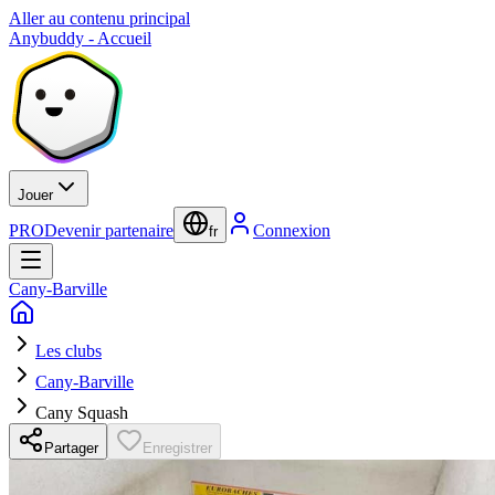
Aller au contenu principal
Anybuddy - Accueil
Jouer
PRO
Devenir partenaire
Connexion
fr
Cany-Barville
Les clubs
Cany-Barville
Cany Squash
Partager
Enregistrer