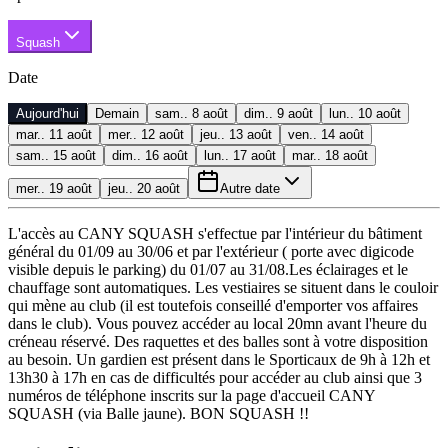
Squash
Date
Aujourd'hui
Demain
sam.. 8 août
dim.. 9 août
lun.. 10 août
mar.. 11 août
mer.. 12 août
jeu.. 13 août
ven.. 14 août
sam.. 15 août
dim.. 16 août
lun.. 17 août
mar.. 18 août
mer.. 19 août
jeu.. 20 août
Autre date
L'accès au CANY SQUASH s'effectue par l'intérieur du bâtiment
général du 01/09 au 30/06 et par l'extérieur ( porte avec digicode
visible depuis le parking) du 01/07 au 31/08.Les éclairages et le
chauffage sont automatiques. Les vestiaires se situent dans le couloir
qui mène au club (il est toutefois conseillé d'emporter vos affaires
dans le club). Vous pouvez accéder au local 20mn avant l'heure du
créneau réservé. Des raquettes et des balles sont à votre disposition
au besoin. Un gardien est présent dans le Sporticaux de 9h à 12h et
13h30 à 17h en cas de difficultés pour accéder au club ainsi que 3
numéros de téléphone inscrits sur la page d'accueil CANY
SQUASH (via Balle jaune). BON SQUASH !!