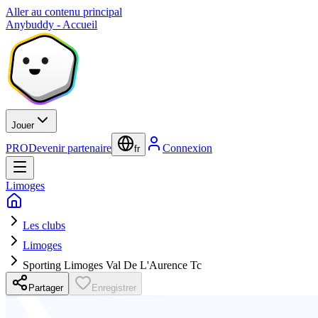
Aller au contenu principal
Anybuddy - Accueil
Jouer
PRO
Devenir partenaire
Connexion
fr
Limoges
Les clubs
Limoges
Sporting Limoges Val De L'Aurence Tc
Partager
Enregistrer