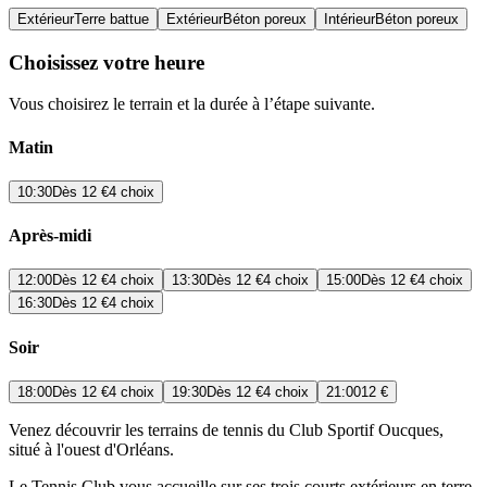
Extérieur
Terre battue
Extérieur
Béton poreux
Intérieur
Béton poreux
Choisissez votre heure
Vous choisirez le terrain et la durée à l’étape suivante.
Matin
10:30
Dès
12 €
4 choix
Après-midi
12:00
Dès
12 €
4 choix
13:30
Dès
12 €
4 choix
15:00
Dès
12 €
4 choix
16:30
Dès
12 €
4 choix
Soir
18:00
Dès
12 €
4 choix
19:30
Dès
12 €
4 choix
21:00
12 €
Venez découvrir les terrains de tennis du Club Sportif Oucques,
situé à l'ouest d'Orléans.
Le Tennis Club vous accueille sur ses trois courts extérieurs en terre