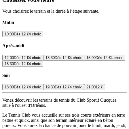
Vous choisirez le terrain et la durée à l’étape suivante.
Matin
10:30
Dès
12 €
4 choix
Après-midi
12:00
Dès
12 €
4 choix
13:30
Dès
12 €
4 choix
15:00
Dès
12 €
4 choix
16:30
Dès
12 €
4 choix
Soir
18:00
Dès
12 €
4 choix
19:30
Dès
12 €
4 choix
21:00
12 €
Venez découvrir les terrains de tennis du Club Sportif Oucques,
situé à l'ouest d'Orléans.
Le Tennis Club vous accueille sur ses trois courts extérieurs en terre
battue et quick, ainsi que son terrain intérieur éclairé en béton
poreux. Vous aurez la chance de pouvoir jouer le lundi, mardi, jeudi,