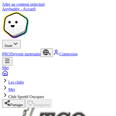
Aller au contenu principal
Anybuddy - Accueil
Jouer
PRO
Devenir partenaire
Connexion
fr
Mer
Les clubs
Mer
Club Sportif Oucques
Partager
Enregistrer