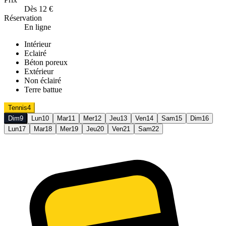
Dès 12 €
Réservation
En ligne
Intérieur
Eclairé
Béton poreux
Extérieur
Non éclairé
Terre battue
Tennis
4
Dim
9
Lun
10
Mar
11
Mer
12
Jeu
13
Ven
14
Sam
15
Dim
16
Lun
17
Mar
18
Mer
19
Jeu
20
Ven
21
Sam
22