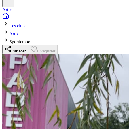
Artix
Les clubs
Artix
Sportiempo
Partager
Enregistrer