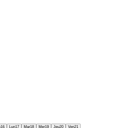
m
16
Lun
17
Mar
18
Mer
19
Jeu
20
Ven
21