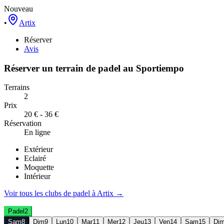
Nouveau
•
Artix
Réserver
Avis
Réserver un terrain de
padel
au
Sportiempo
Terrains
2
Prix
20 € - 36 €
Réservation
En ligne
Extérieur
Eclairé
Moquette
Intérieur
Voir tous les clubs de
padel
à
Artix
→
Padel
2
Sam
8
Dim
9
Lun
10
Mar
11
Mer
12
Jeu
13
Ven
14
Sam
15
Di