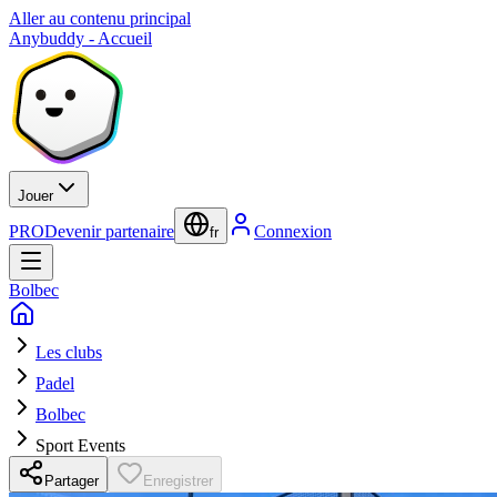
Aller au contenu principal
Anybuddy - Accueil
Jouer
PRO
Devenir partenaire
Connexion
fr
Bolbec
Les clubs
Padel
Bolbec
Sport Events
Partager
Enregistrer