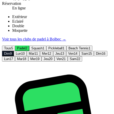
Réservation
En ligne
Extérieur
Eclairé
Double
Moquette
Voir tous les clubs de
padel
à
Bolbec
→
Tous
5
Padel
2
Squash
1
Pickleball
1
Beach Tennis
1
Dim
9
Lun
10
Mar
11
Mer
12
Jeu
13
Ven
14
Sam
15
Dim
16
Lun
17
Mar
18
Mer
19
Jeu
20
Ven
21
Sam
22