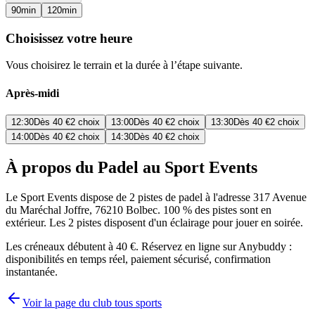
90
min
120
min
Choisissez votre heure
Vous choisirez le terrain et la durée à l’étape suivante.
Après-midi
12:30
Dès
40 €
2 choix
13:00
Dès
40 €
2 choix
13:30
Dès
40 €
2 choix
14:00
Dès
40 €
2 choix
14:30
Dès
40 €
2 choix
À propos du Padel au Sport Events
Le Sport Events dispose de 2 pistes de padel à l'adresse 317 Avenue
du Maréchal Joffre, 76210 Bolbec. 100 % des pistes sont en
extérieur. Les 2 pistes disposent d'un éclairage pour jouer en soirée.
Les créneaux débutent à 40 €. Réservez en ligne sur Anybuddy :
disponibilités en temps réel, paiement sécurisé, confirmation
instantanée.
Voir la page du club tous sports