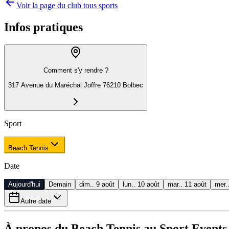
Voir la page du club tous sports
Infos pratiques
Comment s'y rendre ?
317 Avenue du Maréchal Joffre 76210 Bolbec
Sport
Beach Tennis
Date
Aujourd'hui
Demain
dim.. 9 août
lun.. 10 août
mar.. 11 août
mer.
Autre date
À propos du Beach Tennis au Sport Events