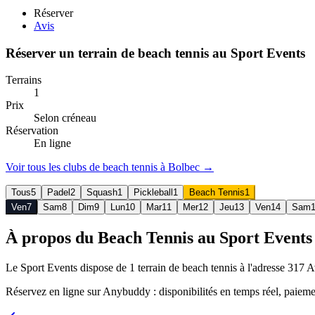
Réserver
Avis
Réserver un terrain de
beach tennis
au
Sport Events
Terrains
1
Prix
Selon créneau
Réservation
En ligne
Voir tous les clubs de
beach tennis
à
Bolbec
→
Tous
5
Padel
2
Squash
1
Pickleball
1
Beach Tennis
1
Ven
7
Sam
8
Dim
9
Lun
10
Mar
11
Mer
12
Jeu
13
Ven
14
Sam
À propos du Beach Tennis au Sport Events
Le Sport Events dispose de 1 terrain de beach tennis à l'adresse 317
Réservez en ligne sur Anybuddy : disponibilités en temps réel, paieme