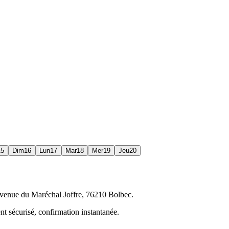
15
Dim
16
Lun
17
Mar
18
Mer
19
Jeu
20
 Avenue du Maréchal Joffre, 76210 Bolbec.
nt sécurisé, confirmation instantanée.