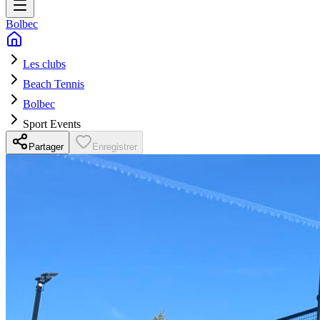
Bolbec
Les clubs
Beach Tennis
Bolbec
Sport Events
Partager
Enregistrer