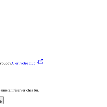
nybuddy.
C'est votre club ?
imerait réserver chez lui.
ub