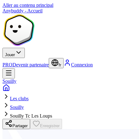
Aller au contenu principal
Anybuddy - Accueil
Jouer
PRO
Devenir partenaire
Connexion
fr
Souilly
Les clubs
Souilly
Souilly Tc Les Loups
Partager
Enregistrer