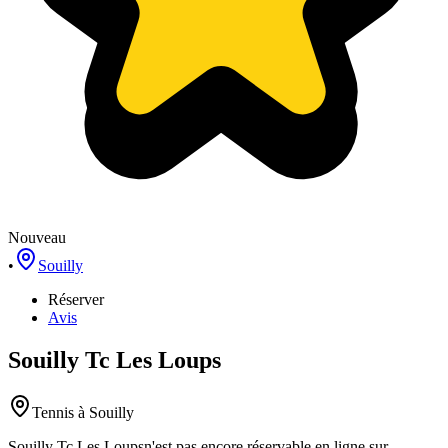
Nouveau
•
Souilly
Réserver
Avis
Souilly Tc Les Loups
Tennis
à Souilly
Souilly Tc Les Loups
n'est pas encore réservable en ligne sur