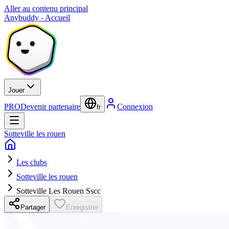
Aller au contenu principal
Anybuddy - Accueil
Jouer
PRO
Devenir partenaire
Connexion
fr
Sotteville les rouen
Les clubs
Sotteville les rouen
Sotteville Les Rouen Sscc
Partager
Enregistrer