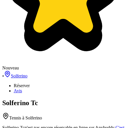
Nouveau
•
Solferino
Réserver
Avis
Solferino Tc
Tennis
à Solferino
Solferino Tc
n'est pas encore réservable en ligne sur Anybuddy.
C'est