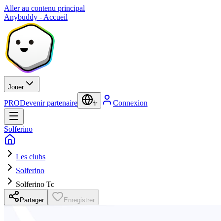
Aller au contenu principal
Anybuddy - Accueil
Jouer
PRO
Devenir partenaire
Connexion
fr
Solferino
Les clubs
Solferino
Solferino Tc
Partager
Enregistrer