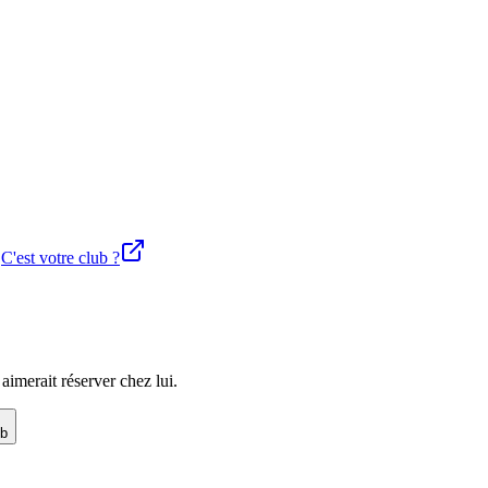
.
C'est votre club ?
imerait réserver chez lui.
ub