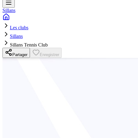
Sillans
Les clubs
Sillans
Sillans Tennis Club
Partager
Enregistrer