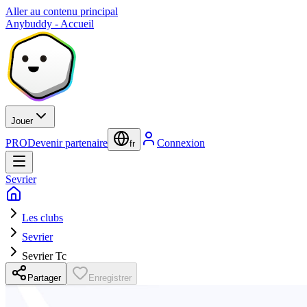
Aller au contenu principal
Anybuddy - Accueil
Jouer
PRO
Devenir partenaire
Connexion
fr
Sevrier
Les clubs
Sevrier
Sevrier Tc
Partager
Enregistrer