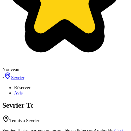
Nouveau
•
Sevrier
Réserver
Avis
Sevrier Tc
Tennis
à Sevrier
Sevrier Tc
n'est pas encore réservable en ligne sur Anybuddy.
C'est