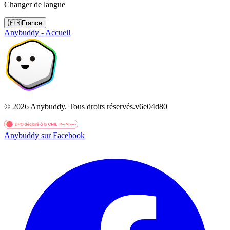
Changer de langue
🇫🇷
France
Anybuddy - Accueil
©
2026
Anybuddy.
Tous droits réservés.
v
6e04d80
Anybuddy sur Facebook