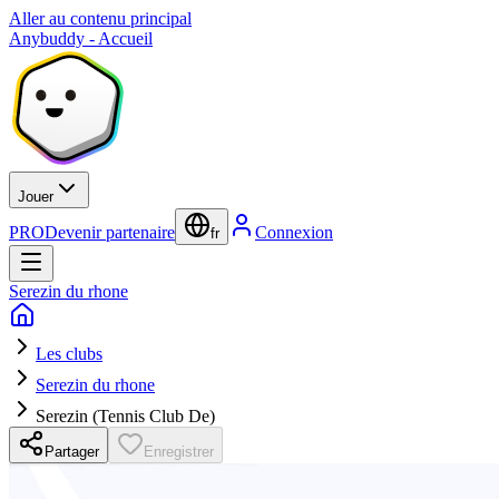
Aller au contenu principal
Anybuddy - Accueil
Jouer
PRO
Devenir partenaire
Connexion
fr
Serezin du rhone
Les clubs
Serezin du rhone
Serezin (Tennis Club De)
Partager
Enregistrer