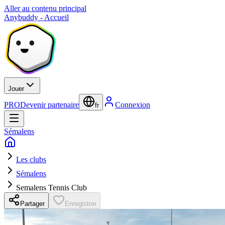
Aller au contenu principal
Anybuddy - Accueil
Jouer
PRO
Devenir partenaire
Connexion
fr
Sémalens
Les clubs
Sémalens
Semalens Tennis Club
Partager
Enregistrer