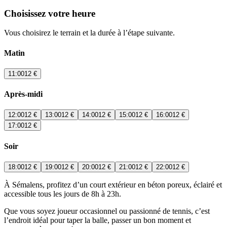
Choisissez votre heure
Vous choisirez le terrain et la durée à l’étape suivante.
Matin
11:00
12 €
Après-midi
12:00
12 €
13:00
12 €
14:00
12 €
15:00
12 €
16:00
12 €
17:00
12 €
Soir
18:00
12 €
19:00
12 €
20:00
12 €
21:00
12 €
22:00
12 €
À Sémalens, profitez d’un court extérieur en béton poreux, éclairé et
accessible tous les jours de 8h à 23h.
Que vous soyez joueur occasionnel ou passionné de tennis, c’est
l’endroit idéal pour taper la balle, passer un bon moment et