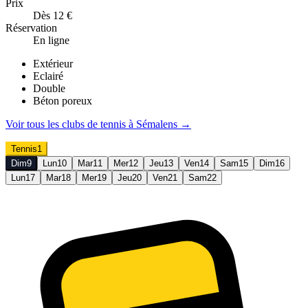
Prix
Dès 12 €
Réservation
En ligne
Extérieur
Eclairé
Double
Béton poreux
Voir tous les clubs de
tennis
à
Sémalens
→
Tennis
1
Dim
9
Lun
10
Mar
11
Mer
12
Jeu
13
Ven
14
Sam
15
Dim
16
Lun
17
Mar
18
Mer
19
Jeu
20
Ven
21
Sam
22