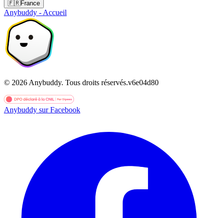
🇫🇷
France
Anybuddy - Accueil
©
2026
Anybuddy.
Tous droits réservés.
v
6e04d80
Anybuddy sur Facebook