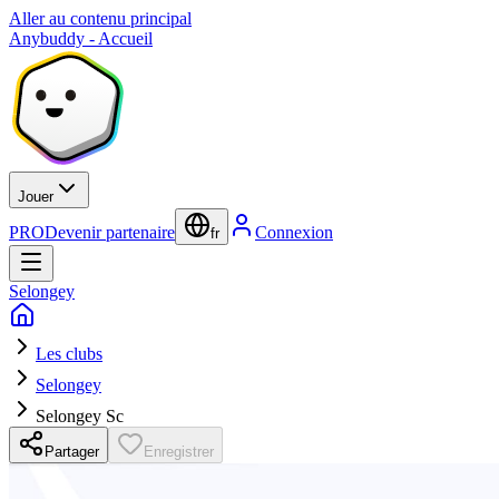
Aller au contenu principal
Anybuddy - Accueil
Jouer
PRO
Devenir partenaire
Connexion
fr
Selongey
Les clubs
Selongey
Selongey Sc
Partager
Enregistrer