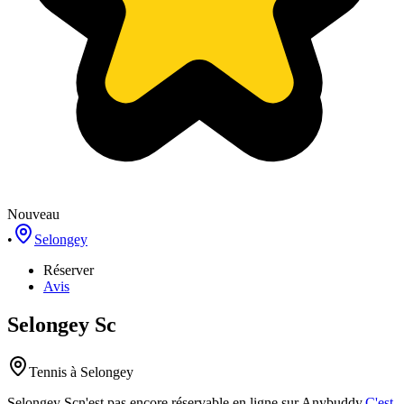
Nouveau
•
Selongey
Réserver
Avis
Selongey Sc
Tennis
à Selongey
Selongey Sc
n'est pas encore réservable en ligne sur Anybuddy.
C'est