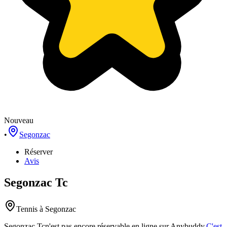
Nouveau
•
Segonzac
Réserver
Avis
Segonzac Tc
Tennis
à Segonzac
Segonzac Tc
n'est pas encore réservable en ligne sur Anybuddy.
C'est