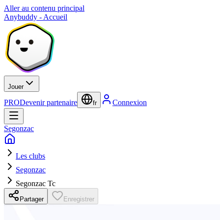
Aller au contenu principal
Anybuddy - Accueil
Jouer
PRO
Devenir partenaire
Connexion
fr
Segonzac
Les clubs
Segonzac
Segonzac Tc
Partager
Enregistrer