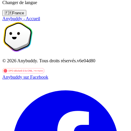
Changer de langue
🇫🇷
France
Anybuddy - Accueil
©
2026
Anybuddy.
Tous droits réservés.
v
6e04d80
Anybuddy sur Facebook