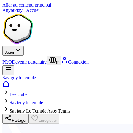
Aller au contenu principal
Anybuddy - Accueil
Jouer
PRO
Devenir partenaire
Connexion
fr
Savigny le temple
Les clubs
Savigny le temple
Savigny Le Temple Asps Tennis
Partager
Enregistrer