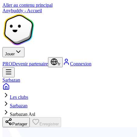
Aller au contenu principal
Anybuddy - Accueil
Jouer
PRO
Devenir partenaire
Connexion
fr
Sarbazan
Les clubs
Sarbazan
Sarbazan Asl
Partager
Enregistrer