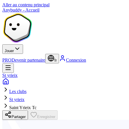
Aller au contenu principal
Anybuddy - Accueil
Jouer
PRO
Devenir partenaire
Connexion
fr
St yrieix
Les clubs
St yrieix
Saint Yrieix Tc
Partager
Enregistrer