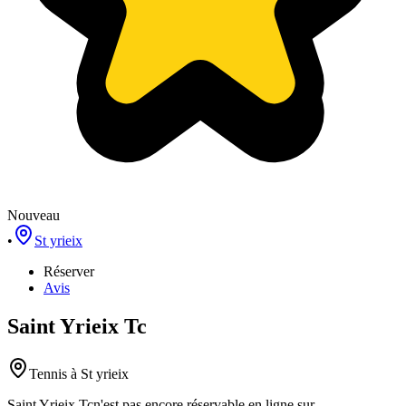
Nouveau
•
St yrieix
Réserver
Avis
Saint Yrieix Tc
Tennis
à St yrieix
Saint Yrieix Tc
n'est pas encore réservable en ligne sur