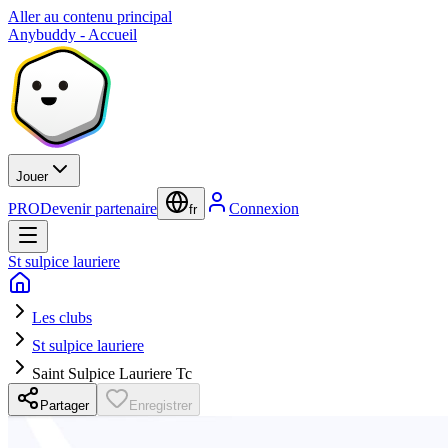
Aller au contenu principal
Anybuddy - Accueil
Jouer
PRO
Devenir partenaire
Connexion
fr
St sulpice lauriere
Les clubs
St sulpice lauriere
Saint Sulpice Lauriere Tc
Partager
Enregistrer