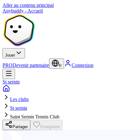
Aller au contenu principal
Anybuddy - Accueil
Jouer
PRO
Devenir partenaire
Connexion
fr
St sernin
Les clubs
St sernin
Saint Sernin Tennis Club
Partager
Enregistrer