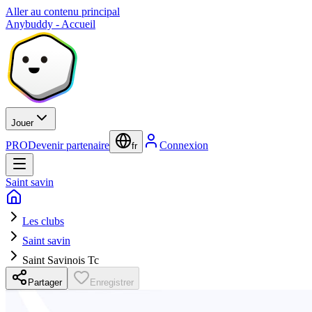
Aller au contenu principal
Anybuddy - Accueil
Jouer
PRO
Devenir partenaire
Connexion
fr
Saint savin
Les clubs
Saint savin
Saint Savinois Tc
Partager
Enregistrer