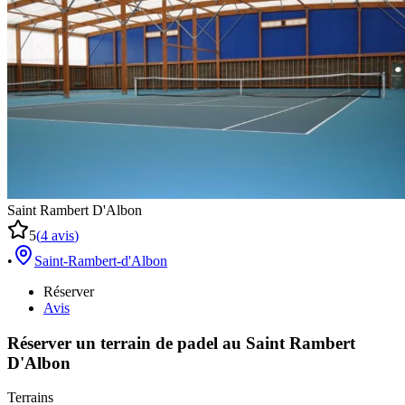
Saint Rambert D'Albon
5
(
4
avis
)
•
Saint-Rambert-d'Albon
Réserver
Avis
Réserver un terrain de
padel
au
Saint Rambert
D'Albon
Terrains