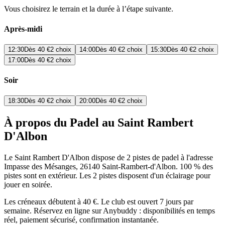
Vous choisirez le terrain et la durée à l’étape suivante.
Après-midi
12:30
Dès
40 €
2 choix
14:00
Dès
40 €
2 choix
15:30
Dès
40 €
2 choix
17:00
Dès
40 €
2 choix
Soir
18:30
Dès
40 €
2 choix
20:00
Dès
40 €
2 choix
À propos du Padel au Saint Rambert
D'Albon
Le Saint Rambert D'Albon dispose de 2 pistes de padel à l'adresse
Impasse des Mésanges, 26140 Saint-Rambert-d'Albon. 100 % des
pistes sont en extérieur. Les 2 pistes disposent d'un éclairage pour
jouer en soirée.
Les créneaux débutent à 40 €. Le club est ouvert 7 jours par
semaine. Réservez en ligne sur Anybuddy : disponibilités en temps
réel, paiement sécurisé, confirmation instantanée.