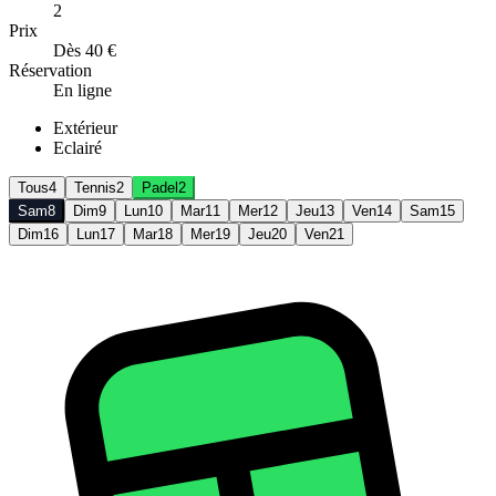
2
Prix
Dès 40 €
Réservation
En ligne
Extérieur
Eclairé
Tous
4
Tennis
2
Padel
2
Sam
8
Dim
9
Lun
10
Mar
11
Mer
12
Jeu
13
Ven
14
Sam
15
Dim
16
Lun
17
Mar
18
Mer
19
Jeu
20
Ven
21