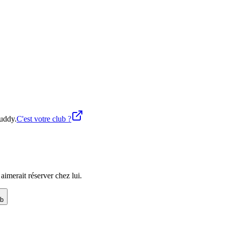
buddy.
C'est votre club ?
imerait réserver chez lui.
ub