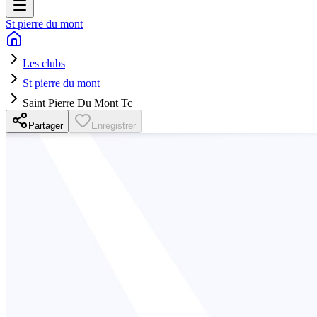
St pierre du mont
Les clubs
St pierre du mont
Saint Pierre Du Mont Tc
Partager
Enregistrer