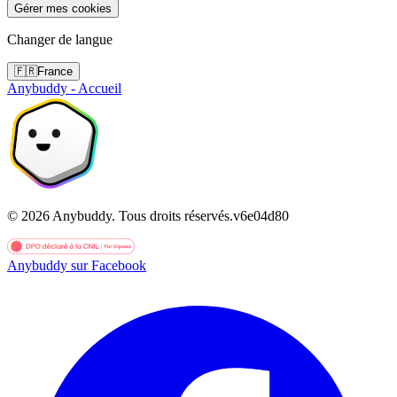
Gérer mes cookies
Changer de langue
🇫🇷
France
Anybuddy - Accueil
©
2026
Anybuddy.
Tous droits réservés.
v
6e04d80
Anybuddy sur Facebook