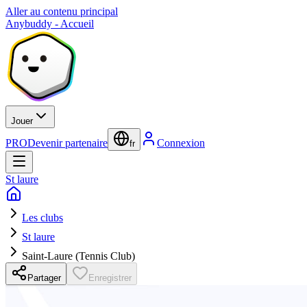
Aller au contenu principal
Anybuddy - Accueil
Jouer
PRO
Devenir partenaire
Connexion
fr
St laure
Les clubs
St laure
Saint-Laure (Tennis Club)
Partager
Enregistrer