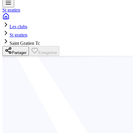
St gratien
Les clubs
St gratien
Saint Gratien Tc
Partager
Enregistrer