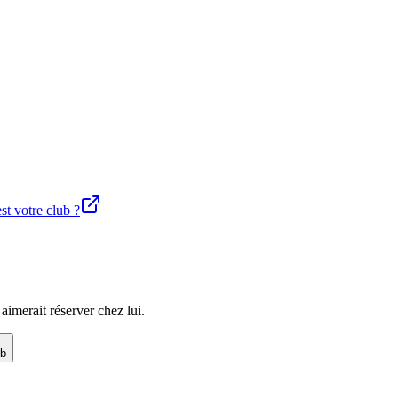
st votre club ?
imerait réserver chez lui.
ub