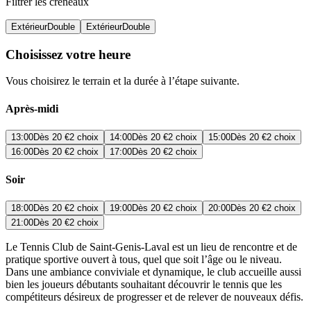
Filtrer les créneaux
Extérieur
Double
Extérieur
Double
Choisissez votre heure
Vous choisirez le terrain et la durée à l’étape suivante.
Après-midi
13:00
Dès
20 €
2 choix
14:00
Dès
20 €
2 choix
15:00
Dès
20 €
2 choix
16:00
Dès
20 €
2 choix
17:00
Dès
20 €
2 choix
Soir
18:00
Dès
20 €
2 choix
19:00
Dès
20 €
2 choix
20:00
Dès
20 €
2 choix
21:00
Dès
20 €
2 choix
Le Tennis Club de Saint-Genis-Laval est un lieu de rencontre et de
pratique sportive ouvert à tous, quel que soit l’âge ou le niveau.
Dans une ambiance conviviale et dynamique, le club accueille aussi
bien les joueurs débutants souhaitant découvrir le tennis que les
compétiteurs désireux de progresser et de relever de nouveaux défis.