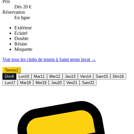
Prix
Dès 20 €
Réservation
En ligne
Extérieur
Eclairé
Double
Résine
Moquette
Voir tous les clubs de
tennis
à
Saint genis laval
→
Tennis
2
Dim
9
Lun
10
Mar
11
Mer
12
Jeu
13
Ven
14
Sam
15
Dim
16
Lun
17
Mar
18
Mer
19
Jeu
20
Ven
21
Sam
22