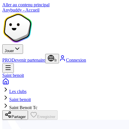
Aller au contenu principal
Anybuddy - Accueil
Jouer
PRO
Devenir partenaire
Connexion
fr
Saint benoit
Les clubs
Saint benoit
Saint Benoit Tc
Partager
Enregistrer