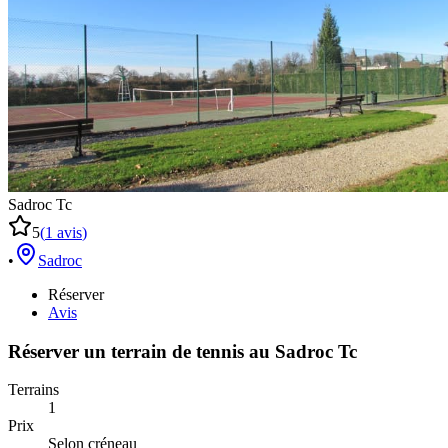
Sadroc Tc
5
(
1
avis
)
•
Sadroc
Réserver
Avis
Réserver un terrain de
tennis
au
Sadroc Tc
Terrains
1
Prix
Selon créneau