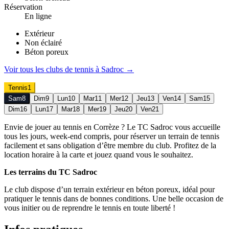
Réservation
En ligne
Extérieur
Non éclairé
Béton poreux
Voir tous les clubs de
tennis
à
Sadroc
→
Tennis
1
Sam
8
Dim
9
Lun
10
Mar
11
Mer
12
Jeu
13
Ven
14
Sam
15
Dim
16
Lun
17
Mar
18
Mer
19
Jeu
20
Ven
21
Envie de jouer au tennis en Corrèze ? Le TC Sadroc vous accueille
tous les jours, week-end compris, pour réserver un terrain de tennis
facilement et sans obligation d’être membre du club. Profitez de la
location horaire à la carte et jouez quand vous le souhaitez.
Les terrains du TC Sadroc
Le club dispose d’un terrain extérieur en béton poreux, idéal pour
pratiquer le tennis dans de bonnes conditions. Une belle occasion de
vous initier ou de reprendre le tennis en toute liberté !