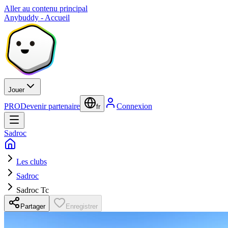
Aller au contenu principal
Anybuddy - Accueil
Jouer
PRO
Devenir partenaire
Connexion
fr
Sadroc
Les clubs
Sadroc
Sadroc Tc
Partager
Enregistrer