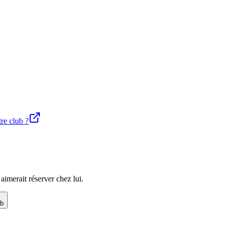
tre club ?
imerait réserver chez lui.
ub