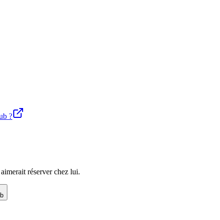
lub ?
imerait réserver chez lui.
ub