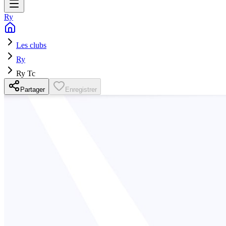
Ry
Les clubs
Ry
Ry Tc
Partager
Enregistrer