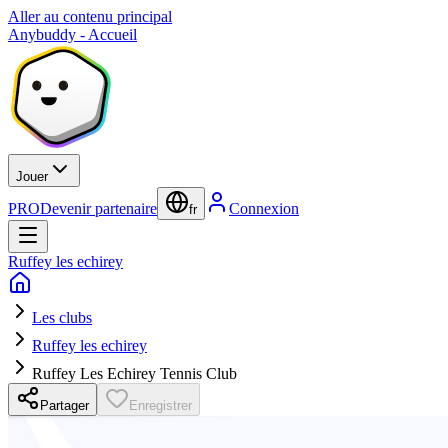
Aller au contenu principal
Anybuddy - Accueil
Jouer
PRO
Devenir partenaire
Connexion
fr
Ruffey les echirey
Les clubs
Ruffey les echirey
Ruffey Les Echirey Tennis Club
Partager
Enregistrer