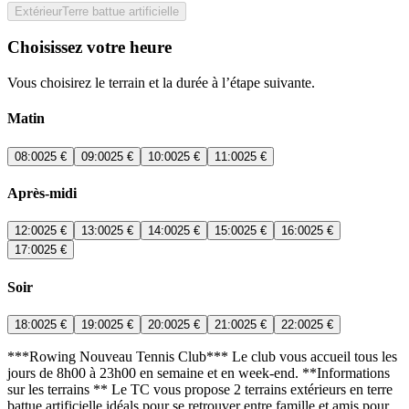
Extérieur
Terre battue artificielle
Choisissez votre heure
Vous choisirez le terrain et la durée à l’étape suivante.
Matin
08:00
25 €
09:00
25 €
10:00
25 €
11:00
25 €
Après-midi
12:00
25 €
13:00
25 €
14:00
25 €
15:00
25 €
16:00
25 €
17:00
25 €
Soir
18:00
25 €
19:00
25 €
20:00
25 €
21:00
25 €
22:00
25 €
***Rowing Nouveau Tennis Club*** Le club vous accueil tous les
jours de 8h00 à 23h00 en semaine et en week-end. **Informations
sur les terrains ** Le TC vous propose 2 terrains extérieurs en terre
battue artificielle idéals pour se retrouver entre famille et amis pour