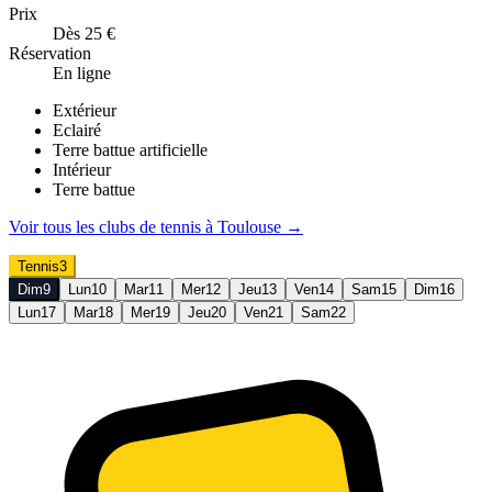
Prix
Dès 25 €
Réservation
En ligne
Extérieur
Eclairé
Terre battue artificielle
Intérieur
Terre battue
Voir tous les clubs de
tennis
à
Toulouse
→
Tennis
3
Dim
9
Lun
10
Mar
11
Mer
12
Jeu
13
Ven
14
Sam
15
Dim
16
Lun
17
Mar
18
Mer
19
Jeu
20
Ven
21
Sam
22