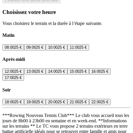
Extérieur
Terre battue artificielle
Choisissez votre heure
Vous choisirez le terrain et la durée à l’étape suivante.
Matin
08:00
25 €
09:00
25 €
10:00
25 €
11:00
25 €
Après-midi
12:00
25 €
13:00
25 €
14:00
25 €
15:00
25 €
16:00
25 €
17:00
25 €
Soir
18:00
25 €
19:00
25 €
20:00
25 €
21:00
25 €
22:00
25 €
***Rowing Nouveau Tennis Club*** Le club vous accueil tous les
jours de 8h00 à 23h00 en semaine et en week-end. **Informations
sur les terrains ** Le TC vous propose 2 terrains extérieurs en terre
battue artificielle idéals pour se retrouver entre famille et amis pour