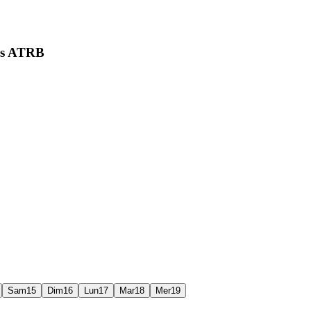
les ATRB
Sam
15
Dim
16
Lun
17
Mar
18
Mer
19