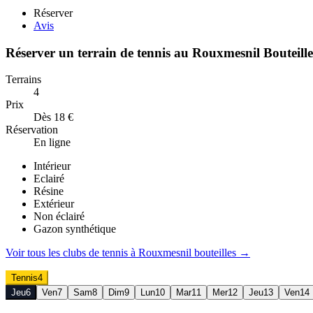
Réserver
Avis
Réserver un terrain de
tennis
au
Rouxmesnil Bouteil
Terrains
4
Prix
Dès 18 €
Réservation
En ligne
Intérieur
Eclairé
Résine
Extérieur
Non éclairé
Gazon synthétique
Voir tous les clubs de
tennis
à
Rouxmesnil bouteilles
→
Tennis
4
Jeu
6
Ven
7
Sam
8
Dim
9
Lun
10
Mar
11
Mer
12
Jeu
13
Ven
14