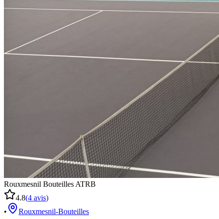
Rouxmesnil Bouteilles ATRB
4.8
(
4
avis
)
•
Rouxmesnil-Bouteilles