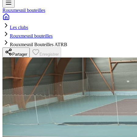
Rouxmesnil bouteilles
Les clubs
Rouxmesnil bouteilles
Rouxmesnil Bouteilles ATRB
Partager
Enregistrer