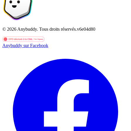
©
2026
Anybuddy.
Tous droits réservés.
v
6e04d80
Anybuddy sur Facebook