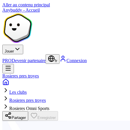
Aller au contenu principal
Anybuddy - Accueil
Jouer
PRO
Devenir partenaire
Connexion
fr
Rosieres pres troyes
Les clubs
Rosieres pres troyes
Rosieres Omni Sports
Partager
Enregistrer