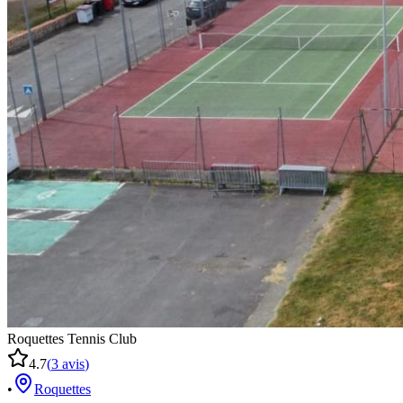
Roquettes Tennis Club
4.7
(
3
avis
)
•
Roquettes