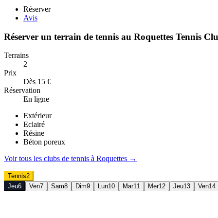
Réserver
Avis
Réserver un terrain de
tennis
au
Roquettes Tennis Cl
Terrains
2
Prix
Dès 15 €
Réservation
En ligne
Extérieur
Eclairé
Résine
Béton poreux
Voir tous les clubs de
tennis
à
Roquettes
→
Tennis
2
Jeu
6
Ven
7
Sam
8
Dim
9
Lun
10
Mar
11
Mer
12
Jeu
13
Ven
14