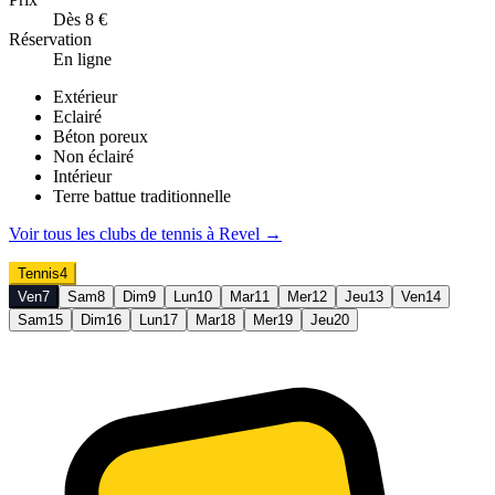
Dès 8 €
Réservation
En ligne
Extérieur
Eclairé
Béton poreux
Non éclairé
Intérieur
Terre battue traditionnelle
Voir tous les clubs de
tennis
à
Revel
→
Tennis
4
Ven
7
Sam
8
Dim
9
Lun
10
Mar
11
Mer
12
Jeu
13
Ven
14
Sam
15
Dim
16
Lun
17
Mar
18
Mer
19
Jeu
20