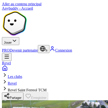
Aller au contenu principal
Anybuddy - Accueil
Jouer
PRO
Devenir partenaire
Connexion
fr
Revel
Les clubs
Revel
Revel Saint Ferreol TCM
Partager
Enregistrer