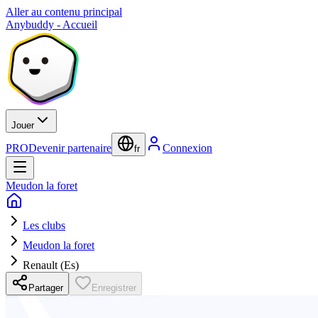
Aller au contenu principal
Anybuddy - Accueil
Jouer
PRO
Devenir partenaire
Connexion
fr
Meudon la foret
Les clubs
Meudon la foret
Renault (Es)
Partager
Enregistrer