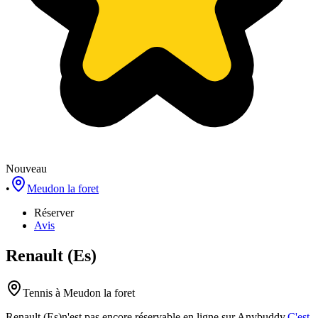
Nouveau
•
Meudon la foret
Réserver
Avis
Renault (Es)
Tennis
à Meudon la foret
Renault (Es)
n'est pas encore réservable en ligne sur Anybuddy.
C'est