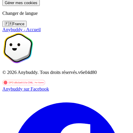
Gérer mes cookies
Changer de langue
🇫🇷
France
Anybuddy - Accueil
©
2026
Anybuddy.
Tous droits réservés.
v
6e04d80
Anybuddy sur Facebook