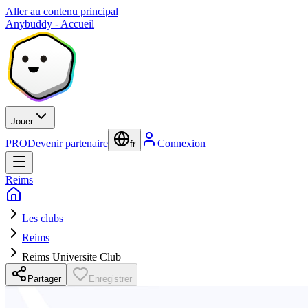
Aller au contenu principal
Anybuddy - Accueil
Jouer
PRO
Devenir partenaire
Connexion
fr
Reims
Les clubs
Reims
Reims Universite Club
Partager
Enregistrer