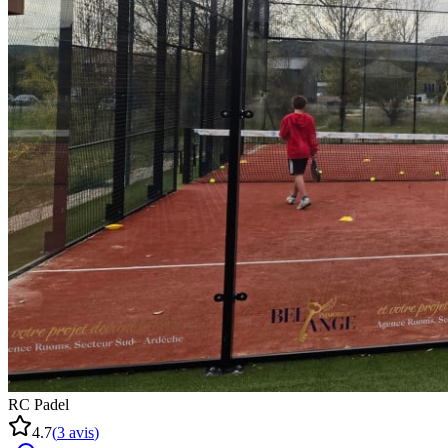
RC Padel
4.7
(
3
avis
)