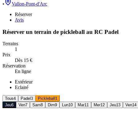
•
Vallon-Pont-d'Arc
Réserver
Avis
Réserver un terrain de
pickleball
au
RC Padel
Terrains
1
Prix
Dès 15 €
Réservation
En ligne
Extérieur
Eclairé
Tous
4
Padel
3
Pickleball
1
Jeu
6
Ven
7
Sam
8
Dim
9
Lun
10
Mar
11
Mer
12
Jeu
13
Ven
14