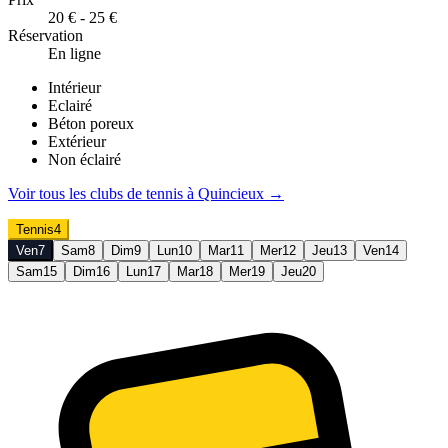
20 € - 25 €
Réservation
En ligne
Intérieur
Eclairé
Béton poreux
Extérieur
Non éclairé
Voir tous les clubs de
tennis
à
Quincieux
→
Tennis
4
Ven
7
Sam
8
Dim
9
Lun
10
Mar
11
Mer
12
Jeu
13
Ven
14
Sam
15
Dim
16
Lun
17
Mar
18
Mer
19
Jeu
20