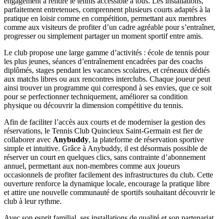
engagement à rendre le tennis accessible à tous. Les installations,
parfaitement entretenues, comprennent plusieurs courts adaptés à la
pratique en loisir comme en compétition, permettant aux membres
comme aux visiteurs de profiter d’un cadre agréable pour s’entraîner,
progresser ou simplement partager un moment sportif entre amis.
Le club propose une large gamme d’activités : école de tennis pour
les plus jeunes, séances d’entraînement encadrées par des coachs
diplômés, stages pendant les vacances scolaires, et créneaux dédiés
aux matchs libres ou aux rencontres interclubs. Chaque joueur peut
ainsi trouver un programme qui correspond à ses envies, que ce soit
pour se perfectionner techniquement, améliorer sa condition
physique ou découvrir la dimension compétitive du tennis.
Afin de faciliter l’accès aux courts et de moderniser la gestion des
réservations, le Tennis Club Quincieux Saint-Germain est fier de
collaborer avec
Anybuddy
, la plateforme de réservation sportive
simple et intuitive. Grâce à Anybuddy, il est désormais possible de
réserver un court en quelques clics, sans contrainte d’abonnement
annuel, permettant aux non-membres comme aux joueurs
occasionnels de profiter facilement des infrastructures du club. Cette
ouverture renforce la dynamique locale, encourage la pratique libre
et attire une nouvelle communauté de sportifs souhaitant découvrir le
club à leur rythme.
Avec son esprit familial, ses installations de qualité et son partenariat