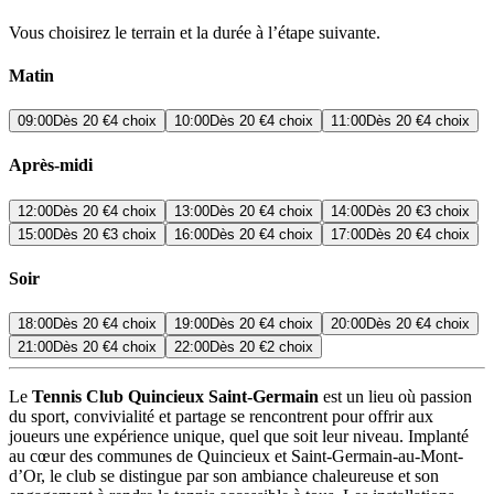
Vous choisirez le terrain et la durée à l’étape suivante.
Matin
09:00
Dès
20 €
4 choix
10:00
Dès
20 €
4 choix
11:00
Dès
20 €
4 choix
Après-midi
12:00
Dès
20 €
4 choix
13:00
Dès
20 €
4 choix
14:00
Dès
20 €
3 choix
15:00
Dès
20 €
3 choix
16:00
Dès
20 €
4 choix
17:00
Dès
20 €
4 choix
Soir
18:00
Dès
20 €
4 choix
19:00
Dès
20 €
4 choix
20:00
Dès
20 €
4 choix
21:00
Dès
20 €
4 choix
22:00
Dès
20 €
2 choix
Le
Tennis Club Quincieux Saint-Germain
est un lieu où passion
du sport, convivialité et partage se rencontrent pour offrir aux
joueurs une expérience unique, quel que soit leur niveau. Implanté
au cœur des communes de Quincieux et Saint-Germain-au-Mont-
d’Or, le club se distingue par son ambiance chaleureuse et son