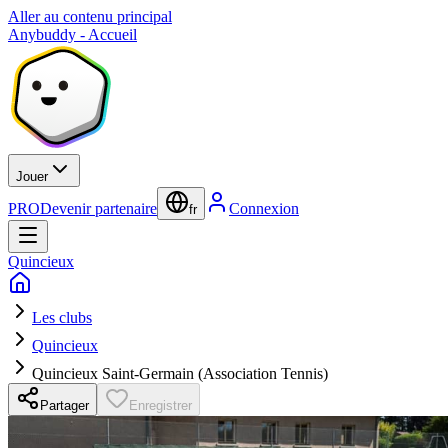
Aller au contenu principal
Anybuddy - Accueil
Jouer
PRO
Devenir partenaire
Connexion
fr
Quincieux
Les clubs
Quincieux
Quincieux Saint-Germain (Association Tennis)
Partager
Enregistrer