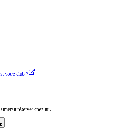
st votre club ?
imerait réserver chez lui.
ub