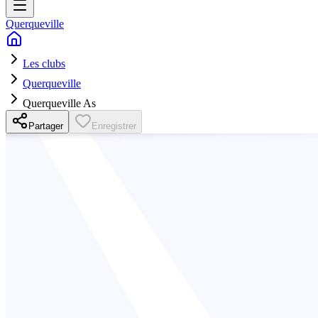
Querqueville
Les clubs
Querqueville
Querqueville As
Partager
Enregistrer