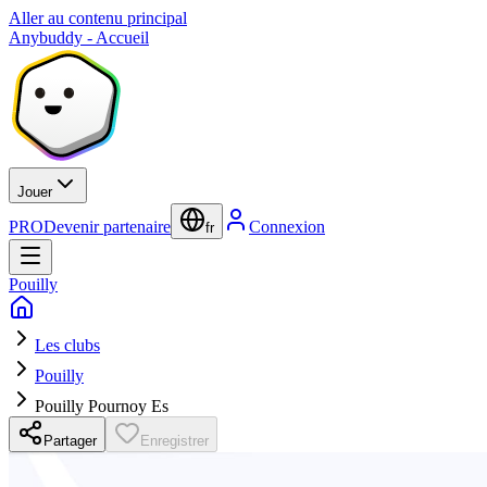
Aller au contenu principal
Anybuddy - Accueil
Jouer
PRO
Devenir partenaire
Connexion
fr
Pouilly
Les clubs
Pouilly
Pouilly Pournoy Es
Partager
Enregistrer