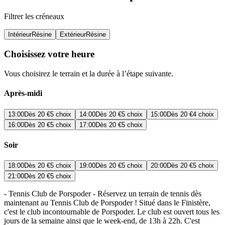
Filtrer les créneaux
Intérieur
Résine
Extérieur
Résine
Choisissez votre heure
Vous choisirez le terrain et la durée à l’étape suivante.
Après-midi
13:00
Dès
20 €
5 choix
14:00
Dès
20 €
5 choix
15:00
Dès
20 €
4 choix
16:00
Dès
20 €
5 choix
17:00
Dès
20 €
5 choix
Soir
18:00
Dès
20 €
5 choix
19:00
Dès
20 €
5 choix
20:00
Dès
20 €
5 choix
21:00
Dès
20 €
5 choix
- Tennis Club de Porspoder - Réservez un terrain de tennis dès
maintenant au Tennis Club de Porspoder ! Situé dans le Finistère,
c'est le club incontournable de Porspoder. Le club est ouvert tous les
jours de la semaine ainsi que le week-end, de 13h à 22h. C'est