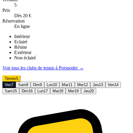
5
Prix
Dès 20 €
Réservation
En ligne
Intérieur
Eclairé
Résine
Extérieur
Non éclairé
Voir tous les clubs de
tennis
à
Porspoder
→
Tennis
5
Ven
7
Sam
8
Dim
9
Lun
10
Mar
11
Mer
12
Jeu
13
Ven
14
Sam
15
Dim
16
Lun
17
Mar
18
Mer
19
Jeu
20