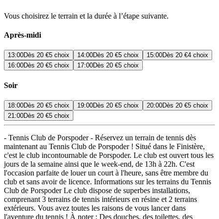
Vous choisirez le terrain et la durée à l’étape suivante.
Après-midi
13:00
Dès
20 €
5 choix
14:00
Dès
20 €
5 choix
15:00
Dès
20 €
4 choix
16:00
Dès
20 €
5 choix
17:00
Dès
20 €
5 choix
Soir
18:00
Dès
20 €
5 choix
19:00
Dès
20 €
5 choix
20:00
Dès
20 €
5 choix
21:00
Dès
20 €
5 choix
- Tennis Club de Porspoder - Réservez un terrain de tennis dès
maintenant au Tennis Club de Porspoder ! Situé dans le Finistère,
c'est le club incontournable de Porspoder. Le club est ouvert tous les
jours de la semaine ainsi que le week-end, de 13h à 22h. C'est
l'occasion parfaite de louer un court à l'heure, sans être membre du
club et sans avoir de licence. Informations sur les terrains du Tennis
Club de Porspoder Le club dispose de superbes installations,
comprenant 3 terrains de tennis intérieurs en résine et 2 terrains
extérieurs. Vous avez toutes les raisons de vous lancer dans
l'aventure du tennis ! À noter : Des douches, des toilettes, des