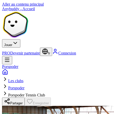
Aller au contenu principal
Anybuddy - Accueil
Jouer
PRO
Devenir partenaire
Connexion
fr
Porspoder
Les clubs
Porspoder
Porspoder Tennis Club
Partager
Enregistrer