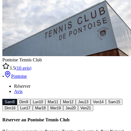
Pontoise Tennis Club
3.5
(
10
avis
)
•
Pontoise
Réserver
Avis
Sam
8
Dim
9
Lun
10
Mar
11
Mer
12
Jeu
13
Ven
14
Sam
15
Dim
16
Lun
17
Mar
18
Mer
19
Jeu
20
Ven
21
Réserver au
Pontoise Tennis Club