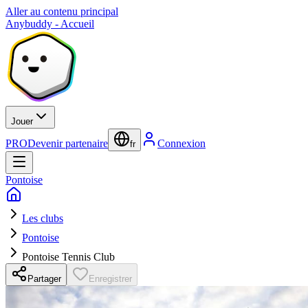
Aller au contenu principal
Anybuddy - Accueil
Jouer
PRO
Devenir partenaire
Connexion
fr
Pontoise
Les clubs
Pontoise
Pontoise Tennis Club
Partager
Enregistrer