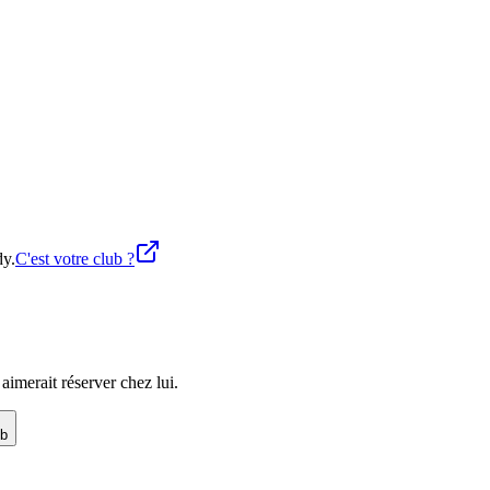
dy.
C'est votre club ?
imerait réserver chez lui.
ub